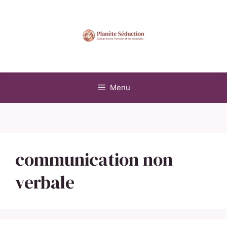
Aller
au
contenu
Menu
communication non
verbale