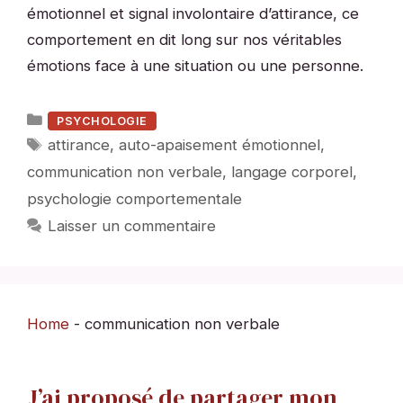
émotionnel et signal involontaire d’attirance, ce
comportement en dit long sur nos véritables
émotions face à une situation ou une personne.
Catégories
PSYCHOLOGIE
Étiquettes
attirance
,
auto-apaisement émotionnel
,
communication non verbale
,
langage corporel
,
psychologie comportementale
Laisser un commentaire
Home
-
communication non verbale
J’ai proposé de partager mon