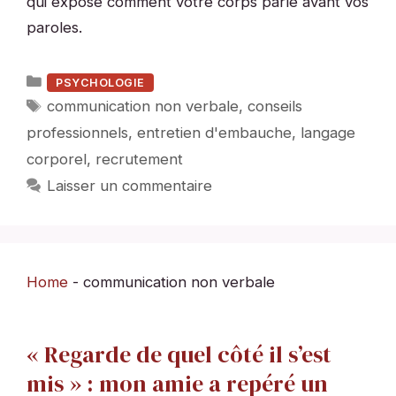
qui expose comment votre corps parle avant vos
paroles.
Catégories
PSYCHOLOGIE
Étiquettes
communication non verbale
,
conseils
professionnels
,
entretien d'embauche
,
langage
corporel
,
recrutement
Laisser un commentaire
Home
-
communication non verbale
« Regarde de quel côté il s’est
mis » : mon amie a repéré un