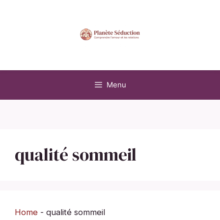
Aller
au
contenu
Menu
qualité sommeil
Home
-
qualité sommeil