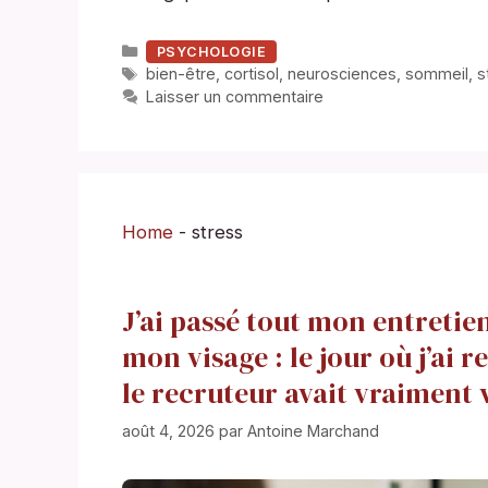
Catégories
PSYCHOLOGIE
Étiquettes
bien-être
,
cortisol
,
neurosciences
,
sommeil
,
s
Laisser un commentaire
Home
-
stress
J’ai passé tout mon entretie
mon visage : le jour où j’ai 
le recruteur avait vraiment 
août 4, 2026
par
Antoine Marchand