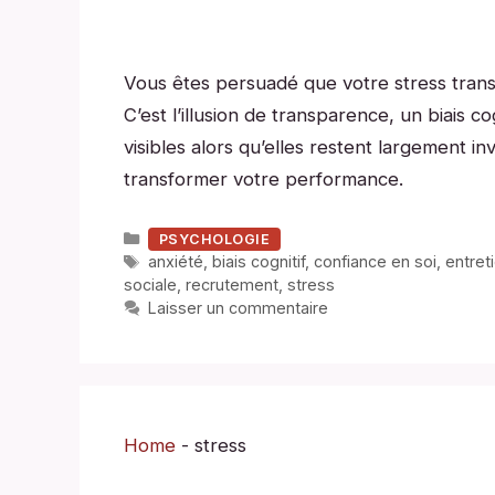
Vous êtes persuadé que votre stress trans
C’est l’illusion de transparence, un biais c
visibles alors qu’elles restent largement 
transformer votre performance.
Catégories
PSYCHOLOGIE
Étiquettes
anxiété
,
biais cognitif
,
confiance en soi
,
entret
sociale
,
recrutement
,
stress
Laisser un commentaire
Home
-
stress