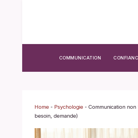
Aller
au
contenu
COMMUNICATION
CONFIANC
Home
-
Psychologie
-
Communication non v
besoin, demande)