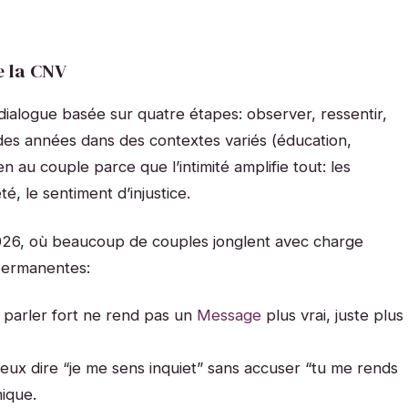
e la CNV
alogue basée sur quatre étapes: observer, ressentir,
 des années dans des contextes variés (éducation,
ien au couple parce que l’intimité amplifie tout: les
té, le sentiment d’injustice.
2026, où beaucoup de couples jonglent avec charge
 permanentes:
: parler fort ne rend pas un
Message
plus vrai, juste plus
 peux dire “je me sens inquiet” sans accuser “tu me rends
mique.