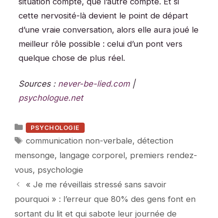
situation compte, que l’autre compte. Et si
cette nervosité-là devient le point de départ
d’une vraie conversation, alors elle aura joué le
meilleur rôle possible : celui d’un pont vers
quelque chose de plus réel.
Sources :
never-be-lied.com
|
psychologue.net
Catégories
PSYCHOLOGIE
Étiquettes
communication non-verbale
,
détection
mensonge
,
langage corporel
,
premiers rendez-
vous
,
psychologie
« Je me réveillais stressé sans savoir
pourquoi » : l’erreur que 80% des gens font en
sortant du lit et qui sabote leur journée de