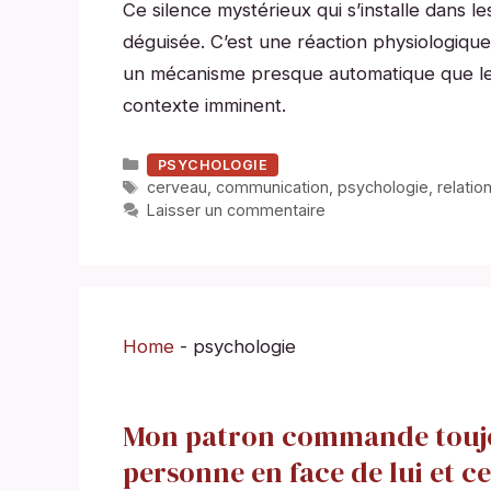
Ce silence mystérieux qui s’installe dans l
déguisée. C’est une réaction physiologiqu
un mécanisme presque automatique que le
contexte imminent.
Catégories
PSYCHOLOGIE
Étiquettes
cerveau
,
communication
,
psychologie
,
relatio
Laisser un commentaire
Home
-
psychologie
Mon patron commande toujo
personne en face de lui et c