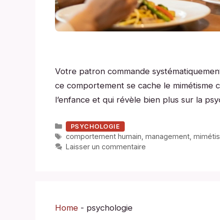
Votre patron commande systématiquement 
ce comportement se cache le mimétisme c
l’enfance et qui révèle bien plus sur la ps
Catégories
PSYCHOLOGIE
Étiquettes
comportement humain
,
management
,
miméti
Laisser un commentaire
Home
-
psychologie