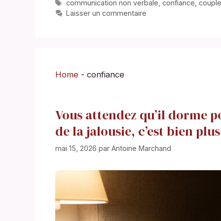
Étiquettes
communication non verbale
,
confiance
,
coupl
Laisser un commentaire
Home
-
confiance
Vous attendez qu’il dorme po
de la jalousie, c’est bien plu
mai 15, 2026
par
Antoine Marchand