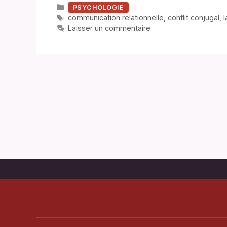
Catégories
PSYCHOLOGIE
Étiquettes
communication relationnelle
,
conflit conjugal
,
l
Laisser un commentaire