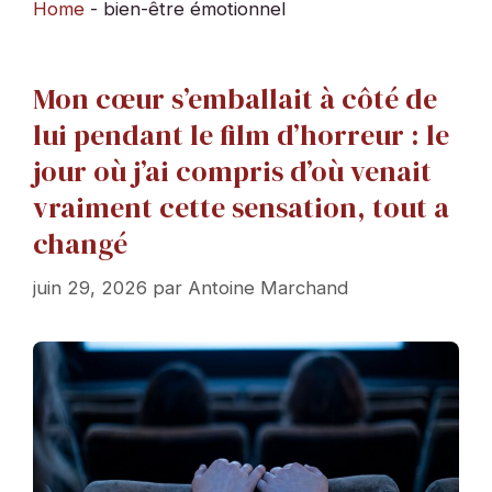
Home
-
bien-être émotionnel
Mon cœur s’emballait à côté de
lui pendant le film d’horreur : le
jour où j’ai compris d’où venait
vraiment cette sensation, tout a
changé
juin 29, 2026
par
Antoine Marchand