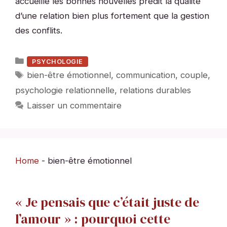
accueille les bonnes nouvelles prédit la qualité
d’une relation bien plus fortement que la gestion
des conflits.
Catégories
PSYCHOLOGIE
Étiquettes
bien-être émotionnel
,
communication
,
couple
,
psychologie relationnelle
,
relations durables
Laisser un commentaire
Home
-
bien-être émotionnel
« Je pensais que c’était juste de
l’amour » : pourquoi cette