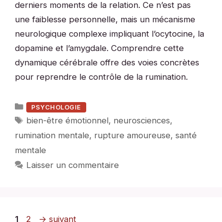
derniers moments de la relation. Ce n’est pas
une faiblesse personnelle, mais un mécanisme
neurologique complexe impliquant l’ocytocine, la
dopamine et l’amygdale. Comprendre cette
dynamique cérébrale offre des voies concrètes
pour reprendre le contrôle de la rumination.
Catégories
PSYCHOLOGIE
Étiquettes
bien-être émotionnel
,
neurosciences
,
rumination mentale
,
rupture amoureuse
,
santé
mentale
Laisser un commentaire
Page
Page
1
2
→
suivant