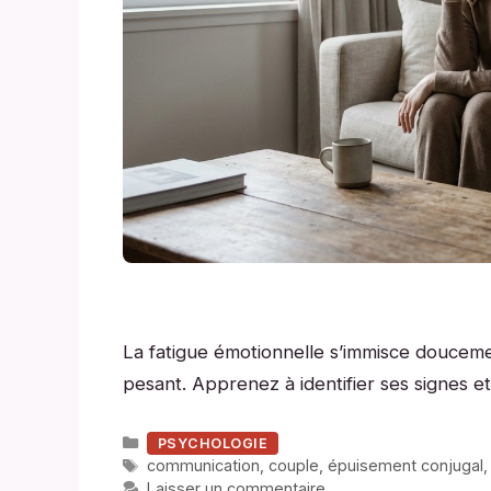
La fatigue émotionnelle s’immisce douceme
pesant. Apprenez à identifier ses signes et 
Catégories
PSYCHOLOGIE
Étiquettes
communication
,
couple
,
épuisement conjugal
Laisser un commentaire