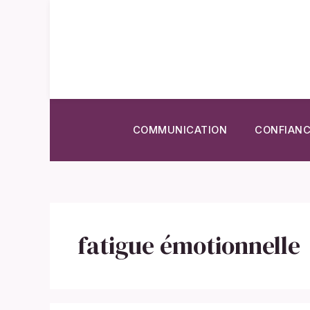
Aller
au
contenu
COMMUNICATION
CONFIANC
fatigue émotionnelle