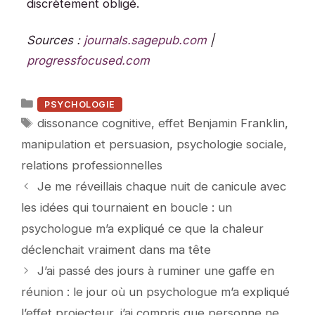
discrètement obligé.
Sources :
journals.sagepub.com
|
progressfocused.com
Catégories
PSYCHOLOGIE
Étiquettes
dissonance cognitive
,
effet Benjamin Franklin
,
manipulation et persuasion
,
psychologie sociale
,
relations professionnelles
Je me réveillais chaque nuit de canicule avec
les idées qui tournaient en boucle : un
psychologue m’a expliqué ce que la chaleur
déclenchait vraiment dans ma tête
J’ai passé des jours à ruminer une gaffe en
réunion : le jour où un psychologue m’a expliqué
l’effet projecteur, j’ai compris que personne ne