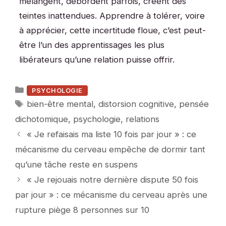
mélangent, débordent parfois, créent des
teintes inattendues. Apprendre à tolérer, voire
à apprécier, cette incertitude floue, c’est peut-
être l’un des apprentissages les plus
libérateurs qu’une relation puisse offrir.
Catégories
PSYCHOLOGIE
Étiquettes
bien-être mental
,
distorsion cognitive
,
pensée
dichotomique
,
psychologie
,
relations
« Je refaisais ma liste 10 fois par jour » : ce
mécanisme du cerveau empêche de dormir tant
qu’une tâche reste en suspens
« Je rejouais notre dernière dispute 50 fois
par jour » : ce mécanisme du cerveau après une
rupture piège 8 personnes sur 10