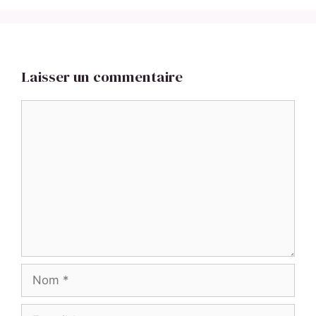
Laisser un commentaire
Commentaire
Nom
E-