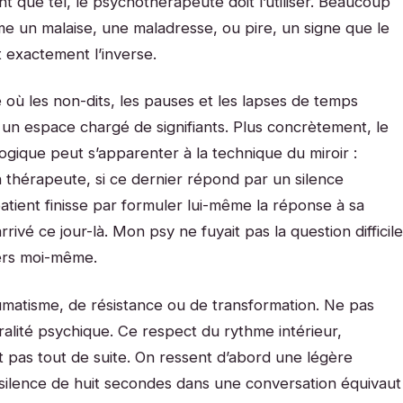
tant que tel, le psychothérapeute doit l’utiliser. Beaucoup
 un malaise, une maladresse, ou pire, un signe que le
t exactement l’inverse.
 où les non-dits, les pauses et les lapses de temps
un espace chargé de signifiants. Plus concrètement, le
gique peut s’apparenter à la technique du miroir :
 thérapeute, si ce dernier répond par un silence
atient finisse par formuler lui-même la réponse à sa
rivé ce jour-là. Mon psy ne fuyait pas la question difficile
vers moi-même.
umatisme, de résistance ou de transformation. Ne pas
ralité psychique. Ce respect du rythme intérieur,
 pas tout de suite. On ressent d’abord une légère
un silence de huit secondes dans une conversation équivaut