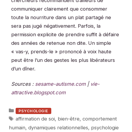
chercheurs recommandent d’ailleurs de
communiquer clairement que consommer
toute la nourriture dans un plat partagé ne
sera pas jugé négativement. Parfois, la
permission explicite de prendre suffit à défaire
des années de retenue non dite. Un simple
« vas-y, prends-le » prononcé à voix haute
peut être l’un des gestes les plus libérateurs
d’un dîner.
Sources :
sesame-autisme.com
|
vie-
attractive.blogspot.com
Catégories
PSYCHOLOGIE
Étiquettes
affirmation de soi
,
bien-être
,
comportement
humain
,
dynamiques relationnelles
,
psychologie