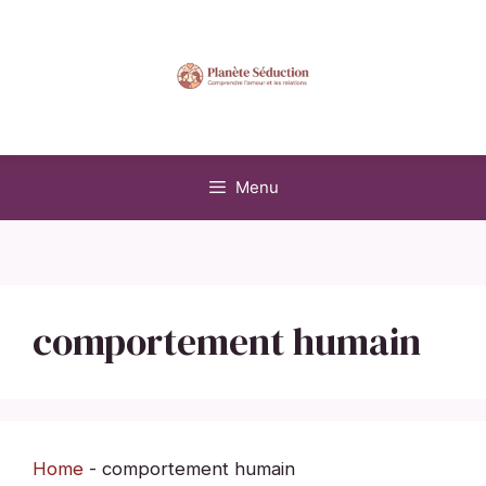
Aller
au
contenu
Menu
comportement humain
Home
-
comportement humain