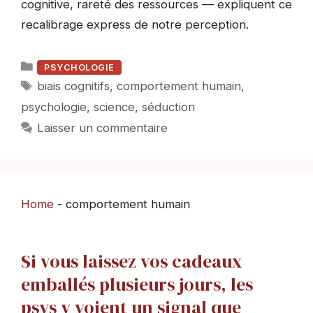
cognitive, rareté des ressources — expliquent ce
recalibrage express de notre perception.
Catégories
PSYCHOLOGIE
Étiquettes
biais cognitifs
,
comportement humain
,
psychologie
,
science
,
séduction
Laisser un commentaire
Home
-
comportement humain
Si vous laissez vos cadeaux
emballés plusieurs jours, les
psys y voient un signal que