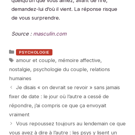
quelqu’un que vous aimez, avant de rire,
demandez-lui d’où il vient. La réponse risque
de vous surprendre.
Source :
masculin.com
Catégories
PSYCHOLOGIE
Étiquettes
amour et couple
,
mémoire affective
,
nostalgie
,
psychologie du couple
,
relations
humaines
Je disais « on devrait se revoir » sans jamais
fixer de date : le jour où l’autre a cessé de
répondre, j’ai compris ce que ça envoyait
vraiment
Vous repoussez toujours au lendemain ce que
vous avez à dire à l’autre : les psys y lisent un