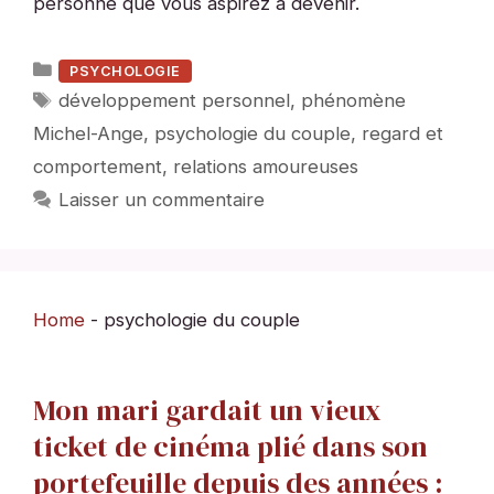
personne que vous aspirez à devenir.
Catégories
PSYCHOLOGIE
Étiquettes
développement personnel
,
phénomène
Michel-Ange
,
psychologie du couple
,
regard et
comportement
,
relations amoureuses
Laisser un commentaire
Home
-
psychologie du couple
Mon mari gardait un vieux
ticket de cinéma plié dans son
portefeuille depuis des années :