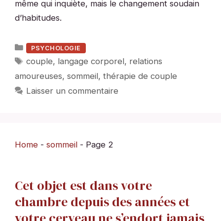
même qui inquiète, mais le changement soudain
d’habitudes.
Catégories
PSYCHOLOGIE
Étiquettes
couple
,
langage corporel
,
relations
amoureuses
,
sommeil
,
thérapie de couple
Laisser un commentaire
Home
-
sommeil
-
Page 2
Cet objet est dans votre
chambre depuis des années et
votre cerveau ne s’endort jamais