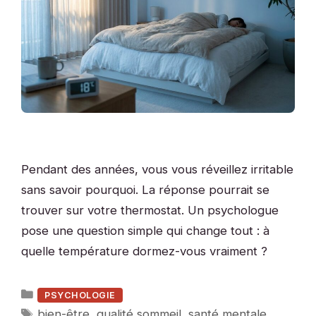
Pendant des années, vous vous réveillez irritable
sans savoir pourquoi. La réponse pourrait se
trouver sur votre thermostat. Un psychologue
pose une question simple qui change tout : à
quelle température dormez-vous vraiment ?
Catégories
PSYCHOLOGIE
Étiquettes
bien-être
,
qualité sommeil
,
santé mentale
,