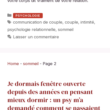
votre corps dit vraiment de votre relation.
Catégories
PSYCHOLOGIE
Étiquettes
communication de couple
,
couple
,
intimité
,
psychologie relationnelle
,
sommeil
Laisser un commentaire
Home
-
sommeil
-
Page 2
Je dormais fenêtre ouverte
depuis des années en pensant
mieux dormir : un psy m’a
demandé comment se passaient