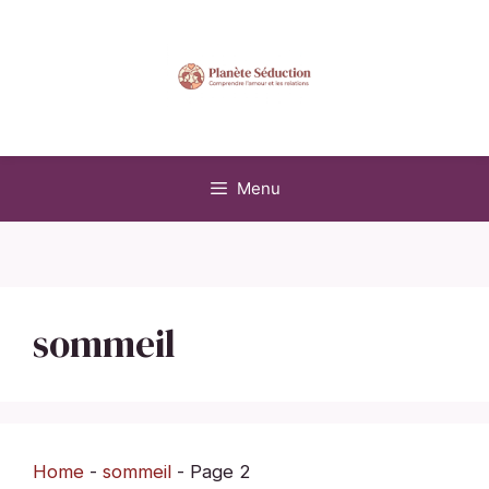
Aller
au
contenu
Menu
sommeil
Home
-
sommeil
-
Page 2