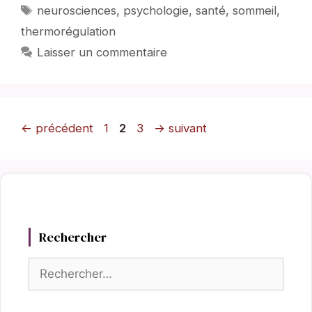
Étiquettes
neurosciences
,
psychologie
,
santé
,
sommeil
,
thermorégulation
Laisser un commentaire
Page
Page
Page
←
précédent
1
2
3
→
suivant
Rechercher
Rechercher :